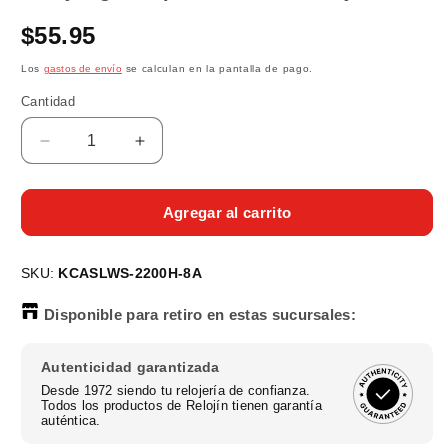
una
ventana
Precio
$55.95
modal
habitual
Los
gastos de envío
se calculan en la pantalla de pago.
Cantidad
Reducir
Aumentar
cantidad
cantidad
para
para
Reloj
Reloj
Agregar al carrito
Digital
Digital
Sport
Sport
SKU:
Blanco
KCASLWS-2200H-8A
Blanco
de
de
Disponible para retiro en estas sucursales:
Mujer
Mujer
Autenticidad garantizada
Desde 1972 siendo tu relojería de confianza.
Todos los productos de Relojín tienen garantía
auténtica.