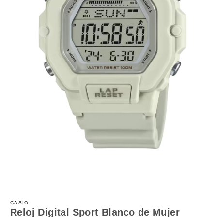
Abrir
elemento
multimedia
CASIO
1
Reloj Digital Sport Blanco de Mujer
en