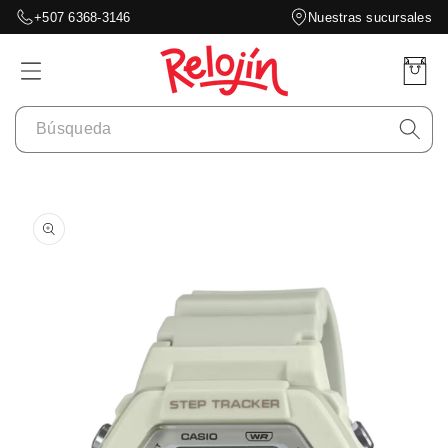
Ir
+507 6368-3146
Nuestras sucursales
directamente
al contenido
Carrito
Búsqueda
Ir
directamente
a la
información
del producto