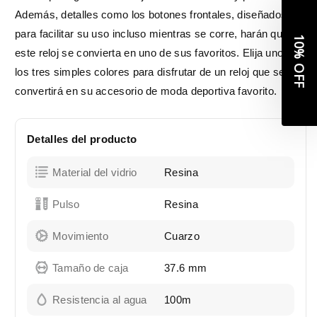
Se parte de nuestra
Además, detalles como los botones frontales, diseñados
comunidad.
para facilitar su uso incluso mientras se corre, harán que
Suscríbete a nuestro Newsletter
este reloj se convierta en uno de sus favoritos. Elija uno de
y recibe un 10% DE DESCUENTO
en tu primera compra
los tres simples colores para disfrutar de un reloj que se
Email
convertirá en su accesorio de moda deportiva favorito.
Suscribirme
Detalles del producto
NO, GRACIAS
Material del vidrio
Resina
*Aplica únicamente en productos de precio regular
Pulso
Resina
Movimiento
Cuarzo
Tamaño de caja
37.6
mm
Resistencia al agua
100m