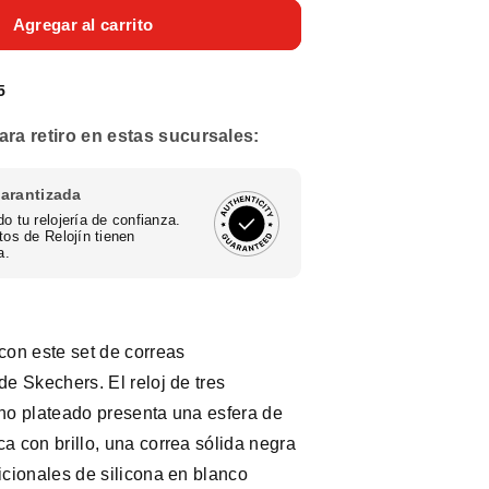
para
Reloj
Agregar al carrito
Análogo
Gunmetal
5
Casual
Plateado
ara retiro en estas sucursales:
de
Mujer
garantizada
o tu relojería de confianza.
tos de Relojín tienen
a.
con este set de correas
de Skechers. El reloj de tres
no plateado presenta una esfera de
a con brillo, una correa sólida negra
icionales de silicona en blanco