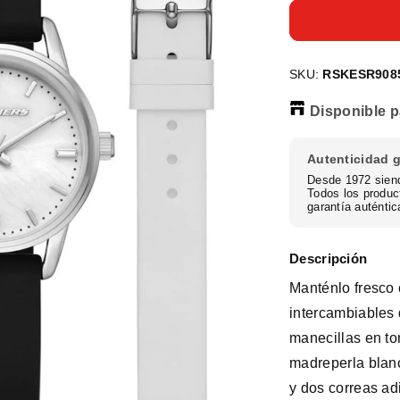
para
Reloj
Análogo
Gunmetal
SKU:
Casual
RSKESR908
Plateado
Disponible p
de
Mujer
Autenticidad 
Desde 1972 siend
Todos los produc
garantía auténtic
Descripción
Manténlo fresco 
intercambiables 
manecillas en to
madreperla blanc
y dos correas ad