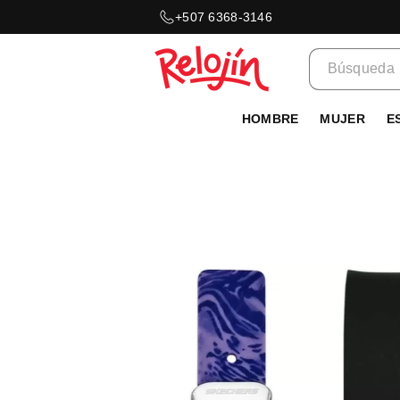
Ir
+507 6368-3146
directamente
al contenido
Búsqueda
HOMBRE
MUJER
E
Ir
directamente
a la
información
del producto