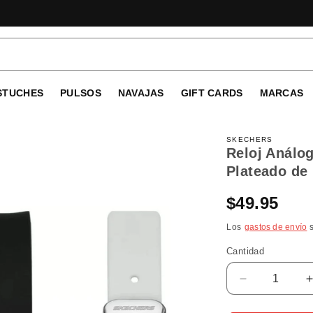
STUCHES
PULSOS
NAVAJAS
GIFT CARDS
MARCAS
SKECHERS
Reloj Análo
Plateado de
Precio
$49.95
habitual
Los
gastos de envío
s
Cantidad
Reducir
cantidad