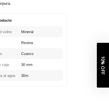
úrpura.
roducto
tra
l vidrio
Mineral
Resina
letter
to
Cuarzo
CUENTO
a
 caja
30
mm
a al agua
30m